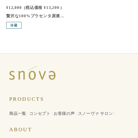
¥12,000
(税込価格
¥13,200
)
贅沢な100%プラセンタ原液。“美しさ”の意味を持つ「クラサ」。特別な管理のもとに飼育したプラセンタの優良品種の豚から、製法特許「乳化抽出法」により、180日の時間と6つの工程をかけて、ていねいに作り上げた100％ピュアなプラセンタ原液。皮脂細胞の修復・補修・活性の働きのある2種のアミノ酸「ヒドロキシプロリン」と「アルブミン」は、このプラセンタにしか含まれていません。水も添加物もいっさい加えていない天然の純粋なプラセンタエキス100％です。1本で約10回ほどご使用いただけます。
冷蔵
PRODUCTS
商品一覧
コンセプト
お客様の声
スノーヴァ サロン
ABOUT