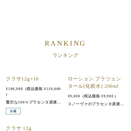
RANKING
ランキング
1
2
クラサ12g×10
ローション プラツェン
タール[化粧水] 200ml
¥100,000
(税込価格
¥110,000
)
¥9,000
(税込価格
¥9,900
)
贅沢な100%プラセンタ原液。“美しさ”の意味を持つ「クラサ」。特別な管理のもとに飼育したプラセンタの優良品種の豚から、製法特許「乳化抽出法」により、180日の時間と6つの工程をかけて、ていねいに作り上げた100％ピュアなプラセンタ原液。皮脂細胞の修復・補修・活性の働きのある2種のアミノ酸「ヒドロキシプロリン」と「アルブミン」は、このプラセンタにしか含まれていません。水も添加物もいっさい加えていない天然の純粋なプラセンタエキス100％です。1本で約10回ほどご使用いただけます。
スノーヴァのプラセンタ原液『クラサ』を配合した化粧水。エステサロンの施術コースのために開発された、みずみずしい感触の化粧水。プラセンタ原液「クラサ」をはじめ、肌荒れを防ぎ、紫外線ダメージから肌を守るトウキンセンカ花エキス、抵抗力のある肌を維持するセイヨウノコギリソウエキスなどを配合。お肌を落ち着かせ、ハリとうるおいを与えます。1本で約2ヶ月分ご使用いただけます。
冷蔵
3
クラサ 12g