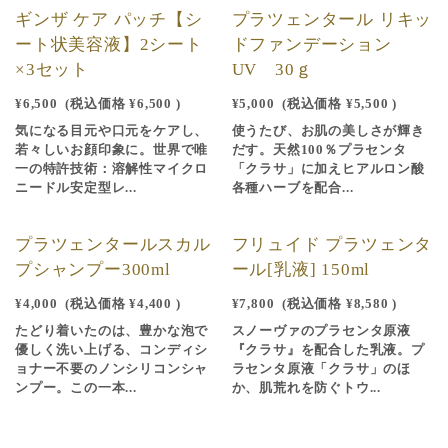
ギンザ ケア パッチ【シ
プラツェンタール リキッ
ート状美容液】2シート
ドファンデーション
×3セット
UV 30ｇ
¥6,500
(税込価格
¥6,500
)
¥5,000
(税込価格
¥5,500
)
気になる目元や口元をケアし、
使うたび、お肌の美しさが輝き
若々しいお顔印象に。世界で唯
だす。天然100％プラセンタ
一の特許技術：溶解性マイクロ
「クラサ」に加えヒアルロン酸
ニードル安定型レ...
各種ハーブを配合...
プラツェンタールスカル
フリュイド プラツェンタ
プシャンプー300ml
ール[乳液] 150ml
¥4,000
(税込価格
¥4,400
)
¥7,800
(税込価格
¥8,580
)
たどり着いたのは、豊かな泡で
スノーヴァのプラセンタ原液
優しく洗い上げる、コンディシ
『クラサ』を配合した乳液。プ
ョナー不要のノンシリコンシャ
ラセンタ原液「クラサ」のほ
ンプー。この一本...
か、肌荒れを防ぐトウ...