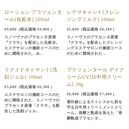
ローション プラツェンタ
レデマキャント[クレン
ール[化粧水] 200ml
ジングミルク] 200ml
¥9,000
(税込価格
¥9,900
)
¥5,800
(税込価格
¥6,380
)
スノーヴァのプラセンタ原液
スノーヴァのプラセンタ原液
『クラサ』を配合した化粧水。
『クラサ』を配合したクレンジ
エステサロンの施術コースのた
ングエステサロンの施術コース
めに開発された、み...
のために開発された...
リクイドネトヤント[洗
プラツェンタール デイク
顔ジェル] 100ml
リームUV[日中用クリー
ム] 30g
¥5,800
(税込価格
¥6,380
)
¥6,800
(税込価格
¥7,480
)
エステサロンの施術コースのた
めに開発された、スノーヴァの
紫外線によるストレスから肌を
プラセンタ原液「クラサ」を配
守る日中用トリートメントクリ
合した洗顔ジェル...
ーム。発酵と熟成を加えた「発
酵熟成プラセンタ...