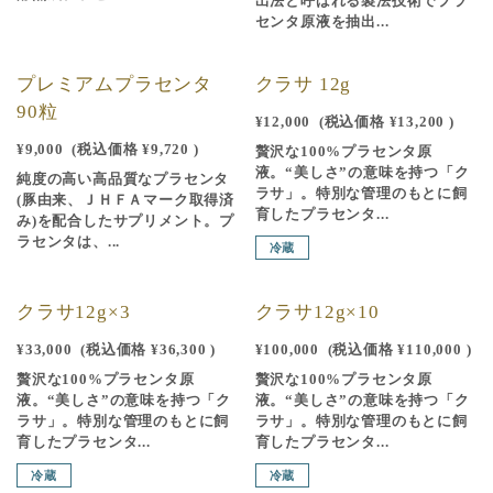
出法と呼ばれる製法技術でプラ
センタ原液を抽出...
プレミアムプラセンタ
クラサ 12g
90粒
¥12,000
(税込価格
¥13,200
)
¥9,000
(税込価格
¥9,720
)
贅沢な100%プラセンタ原
液。“美しさ”の意味を持つ「ク
純度の高い高品質なプラセンタ
ラサ」。特別な管理のもとに飼
(豚由来、ＪＨＦＡマーク取得済
育したプラセンタ...
み)を配合したサプリメント。プ
ラセンタは、...
冷蔵
クラサ12g×3
クラサ12g×10
¥33,000
(税込価格
¥36,300
)
¥100,000
(税込価格
¥110,000
)
贅沢な100%プラセンタ原
贅沢な100%プラセンタ原
液。“美しさ”の意味を持つ「ク
液。“美しさ”の意味を持つ「ク
ラサ」。特別な管理のもとに飼
ラサ」。特別な管理のもとに飼
育したプラセンタ...
育したプラセンタ...
冷蔵
冷蔵