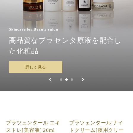
Skincare for Beauty salon
pure placenta
高品質なプラセンタ原液を配合し
プラセンタ原液スキンケアをエス
Ginza & Kyoto salon
た化粧品
テやご自宅で
プラセンタ専門贅沢エステ
詳しく見る
詳しく見る
詳しく見る
プラツェンタール エキ
プラツェンタール ナイ
ストレ[美容液] 20ml
トクリーム[夜用クリー