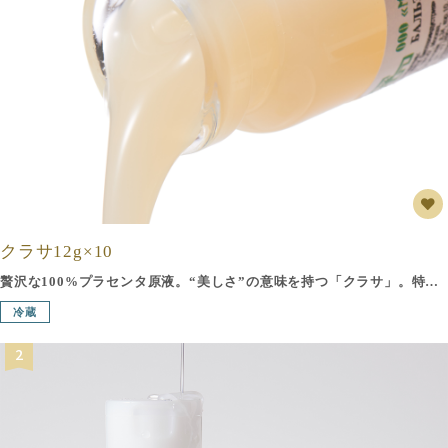
クラサ12g×10
贅沢な100%プラセンタ原液。“美しさ”の意味を持つ「クラサ」。特別な管理のもとに飼育したプラセンタの優良品種の豚から、製法特許「乳化抽出法」により、180日の時間と6つの工程をかけて、ていねいに作り上げた100％ピュアなプラセンタ原液。皮脂細胞の修復・補修・活性の働きのある2種のアミノ酸「ヒドロキシプロリン」と「アルブミン」は、このプラセンタにしか含まれていません。水も添加物もいっさい加えていない天然の純粋なプラセンタエキス100％です。1本で約10回ほどご使用いただけます。
冷蔵
2