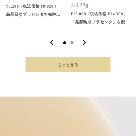
ム] 20g
¥8,200
(税込価格
¥9,020
)
¥13,000
(税込価格
¥14,300
)
高品質なプラセンタを発酵/熟成させ、極限までプラセンタの力を引き出すことに成功した「発酵熟成プラセンタ」を使用角層まで素早く深く浸透し、内側からお肌を潤いと栄養で満たします。表面ではなくお肌の奥から潤し、補給することでお肌に見違えるようなハリとツヤ、透明感を。ほのかに香る柑橘系の香りでリラックス。日頃の疲れやストレスから開放され、贅沢なスキンケアタイムをご提供します。1本で、約1ヶ月分ご使用いただけます。
「発酵熟成プラセンタ」を配合したナイトクリーム凍結酵素抽出法と呼ばれる製法技術でプラセンタ原液を抽出し、その後、さらに「発酵」させ、美肌成分を増加させたとても希少なプラセンタ 「発酵熟成プラセンタ」を配合。女性ホルモンを活発にするリンゴ種子エキス、細胞を活性化するアルテミアエキス等を配合した、栄養たっぷりのリッチな夜用クリーム。海洋性コラーゲンのマイクロカプセルが水分を抱え込み、角質層 の奥から潤わせ、翌朝にはもっちりと弾力のある引き締まった素肌に。1個で約1ヶ月半ご使用いただけます。
もっと見る