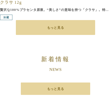
クラサ 12g
贅沢な100%プラセンタ原液。“美しさ”の意味を持つ「クラサ」。特別な管理のもとに飼育したプラセンタの優良品種の豚から、製法特許「乳化抽出法」により、180日の時間と6つの工程をかけて、ていねいに作り上げた100％ピュアなプラセンタ原液。皮脂細胞の修復・補修・活性の働きのある2種のアミノ酸「ヒドロキシプロリン」と「アルブミン」は、このプラセンタにしか含まれていません。水も添加物もいっさい加えていない天然の純粋なプラセンタエキス100％です。1本で約10回ほどご使用いただけます。
冷蔵
もっと見る
新着情報
NEWS
もっと見る