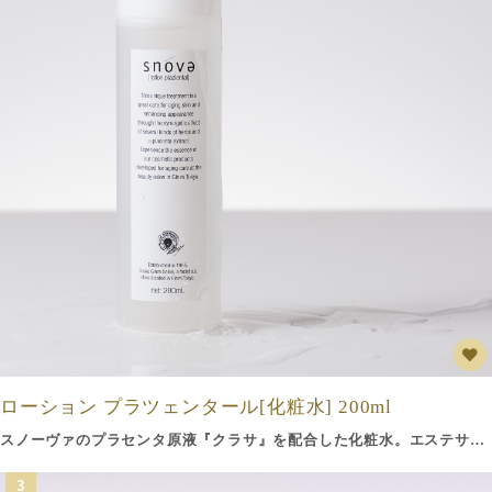
ローション プラツェンタール[化粧水] 200ml
スノーヴァのプラセンタ原液『クラサ』を配合した化粧水。エステサロンの施術コースのために開発された、みずみずしい感触の化粧水。プラセンタ原液「クラサ」をはじめ、肌荒れを防ぎ、紫外線ダメージから肌を守るトウキンセンカ花エキス、抵抗力のある肌を維持するセイヨウノコギリソウエキスなどを配合。お肌を落ち着かせ、ハリとうるおいを与えます。1本で約2ヶ月分ご使用いただけます。
3